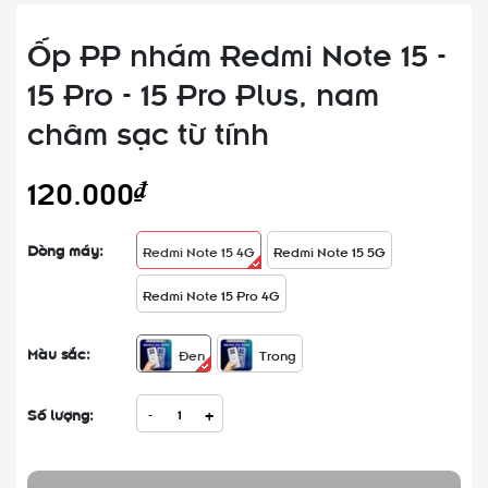
Ốp PP nhám Redmi Note 15 -
15 Pro - 15 Pro Plus, nam
châm sạc từ tính
120.000₫
Dòng máy:
Redmi Note 15 4G
Redmi Note 15 5G
Redmi Note 15 Pro 4G
Màu sắc:
Đen
Trong
Số lượng:
-
+