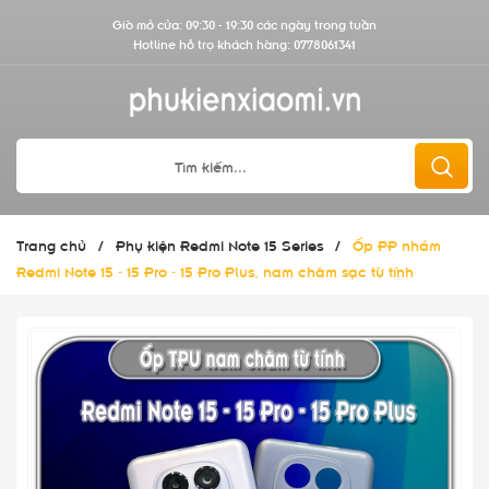
Giờ mở cửa: 09:30 - 19:30 các ngày trong tuần
Hotline hỗ trợ khách hàng:
0778061341
Trang chủ
/
Phụ kiện Redmi Note 15 Series
/
Ốp PP nhám
Redmi Note 15 - 15 Pro - 15 Pro Plus, nam châm sạc từ tính