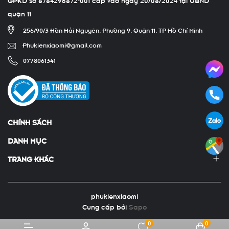
quận 11
256/90/3 Hàn Hải Nguyên, Phường 9, Quận 11, TP Hồ Chí Minh
Phukienxiaomi@gmail.com
0778061341
CHÍNH SÁCH
DANH MỤC
TRANG KHÁC
phukienxiaomi
Cung cấp bởi
Sapo
0
0