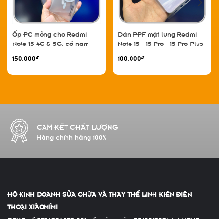
Ốp PC mỏng cho Redmi
Dán PPF mặt lưng Redmi
Note 15 4G & 5G, có nam
Note 15 - 15 Pro - 15 Pro Plus
châm sạc từ tính
150.000₫
100.000₫
CAM KẾT CHẤT LƯỢNG
Hàng chính hãng 100%
HỘ KINH DOANH SỬA CHỮA VÀ THAY THẾ LINH KIỆN ĐIỆN
THOẠI XIÀOMÍMI
GPKD số 8784296872-001 cấp vào ngày 20/08/2024 tại UBND