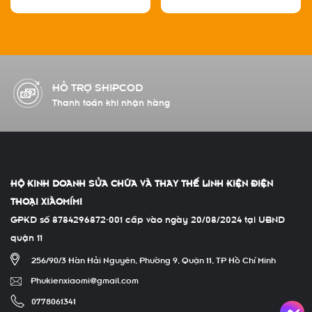
Nhìn Trộm
HỖ TRỢ ĐỔI TRẢ
Đổi/ trả hàng có phí
HỘ KINH DOANH SỬA CHỮA VÀ THAY THẾ LINH KIỆN ĐIỆN
THOẠI XIÀOMÍMI
GPKD số 8784296872-001 cấp vào ngày 20/08/2024 tại UBND
quận 11
256/90/3 Hàn Hải Nguyên, Phường 9, Quận 11, TP Hồ Chí Minh
Phukienxiaomi@gmail.com
0778061341