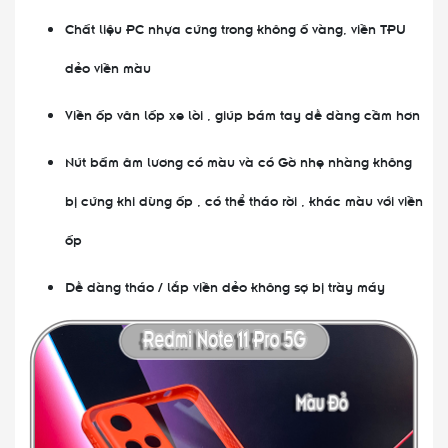
Chất liệu PC nhựa cứng trong không ố vàng, viền TPU
dẻo viền màu
Viền ốp vân lốp xe lòi , giúp bám tay dễ dàng cầm hơn
Nút bấm âm lương có màu và có Gờ nhẹ nhàng không
bị cứng khi dùng ốp , có thể tháo rời , khác màu với viền
ốp
Dễ dàng tháo / lắp viền dẻo không sợ bị trày máy