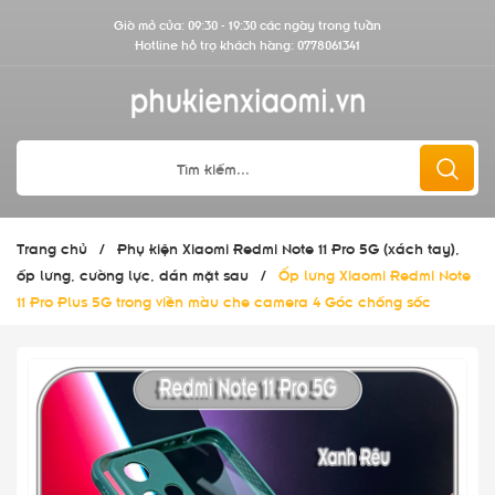
Giờ mở cửa: 09:30 - 19:30 các ngày trong tuần
Hotline hỗ trợ khách hàng:
0778061341
Trang chủ
/
Phụ kiện Xiaomi Redmi Note 11 Pro 5G (xách tay),
ốp lưng, cường lực, dán mặt sau
/
Ốp lưng Xiaomi Redmi Note
11 Pro Plus 5G trong viền màu che camera 4 Góc chống sốc