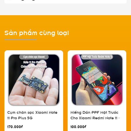
Sản phẩm cùng loại
Cụm chân sạc Xiaomi Note
Miếng Dán PPF Mặt Trước
11 Pro Plus 5G
Cho Xiaomi Redmi Note 11 -
11S - 11 Pro 4G 5G - 11 Pro
170.000₫
100.000₫
Plus, Trong Suốt - Nhám -