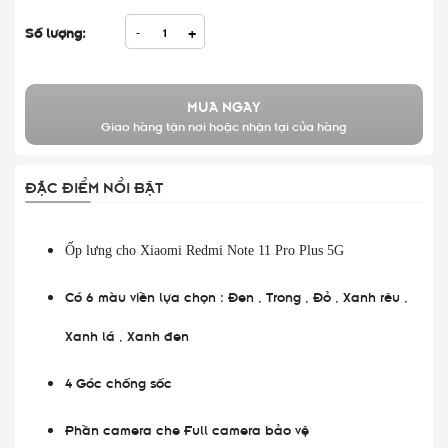
Số lượng:
-
+
MUA NGAY
Giao hàng tận nơi hoặc nhận tại cửa hàng
ĐẶC ĐIỂM NỔI BẬT
Ốp lưng cho Xiaomi Redmi Note 11 Pro Plus 5G
Có 6 màu viền lựa chọn : Đen , Trong , Đỏ , Xanh rêu ,
Xanh lá , Xanh đen
4 Góc chống sốc
Phần camera che Full camera bảo vệ