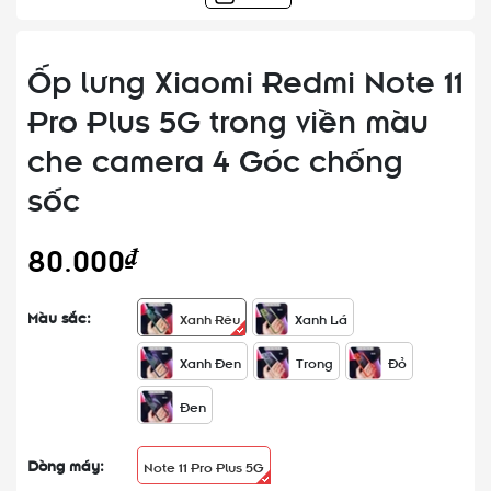
Ốp lưng Xiaomi Redmi Note 11
Pro Plus 5G trong viền màu
che camera 4 Góc chống
sốc
80.000₫
Màu sắc:
Xanh Rêu
Xanh Lá
Xanh Đen
Trong
Đỏ
Đen
Dòng máy:
Note 11 Pro Plus 5G