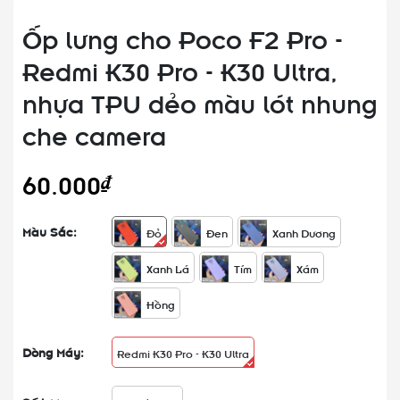
Ốp lưng cho Poco F2 Pro -
Redmi K30 Pro - K30 Ultra,
nhựa TPU dẻo màu lót nhung
che camera
60.000₫
Màu Sắc:
Đỏ
Đen
Xanh Dương
Xanh Lá
Tím
Xám
Hồng
Dòng Máy:
Redmi K30 Pro - K30 Ultra