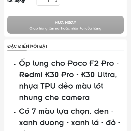
Số lượng:
-
+
MUA NGAY
Giao hàng tận nơi hoặc nhận tại cửa hàng
ĐẶC ĐIỂM NỔI BẬT
Ốp lưng cho Poco F2 Pro -
Redmi K30 Pro - K30 Ultra,
nhựa TPU dẻo màu lót
nhung che camera
Có 7 màu lựa chọn, đen -
xanh dương - xanh lá - đỏ -