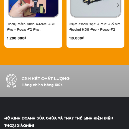
Thay màn hình Redmi K30
Cụm chân sạc + mic + ổ sim
Pro - Poco F2 Pro ,
Redmi K30 Pro - Poco F2
ALLPARTS Amoled zin
Pro
1.200.000₫
110.000₫
CAM KẾT CHẤT LƯỢNG
Hàng chính hãng 100%
HỘ KINH DOANH SỬA CHỮA VÀ THAY THẾ LINH KIỆN ĐIỆN
THOẠI XIÀOMÍMI