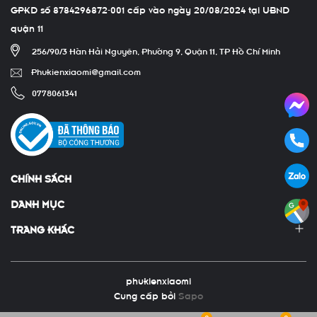
GPKD số 8784296872-001 cấp vào ngày 20/08/2024 tại UBND
quận 11
256/90/3 Hàn Hải Nguyên, Phường 9, Quận 11, TP Hồ Chí Minh
Phukienxiaomi@gmail.com
0778061341
CHÍNH SÁCH
DANH MỤC
TRANG KHÁC
phukienxiaomi
Cung cấp bởi
Sapo