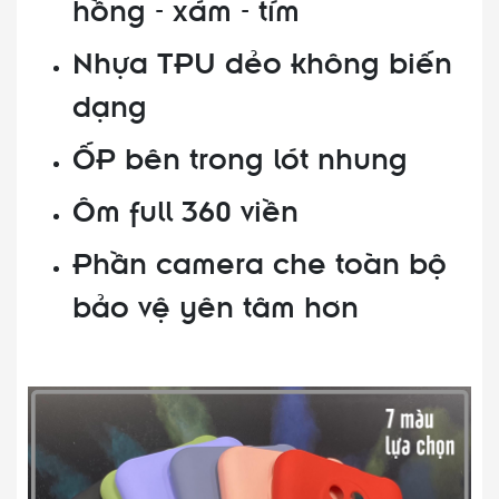
hồng - xám - tím
Nhựa TPU dẻo không biến
dạng
ỐP bên trong lót nhung
Ôm full 360 viền
Phần camera che toàn bộ
bảo vệ yên tâm hơn