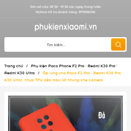
Giờ mở cửa: 09:30 - 19:30 các ngày trong tuần
Hotline hỗ trợ khách hàng:
0778061341
Trang chủ
/
Phụ kiện Poco Phone F2 Pro - Redmi K30 Pro -
Redmi K30 Ultra
/
Ốp lưng cho Poco F2 Pro - Redmi K30 Pro -
K30 Ultra, nhựa TPU dẻo màu lót nhung che camera