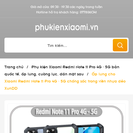
Giờ mở cửa: 09:30 - 19:30 các ngày trong tuần
Hotline hỗ trợ khách hàng:
0778061341
Trang chủ
/
Phụ kiện Xiaomi Redmi Note 11 Pro 4G - 5G bản
quốc tế, ốp lưng, cường lực, dán mặt sau
/
Ốp lưng cho
Xiaomi Redmi Note 11 Pro 4G - 5G chống sốc trong viền nhựa dẻo
XunDD