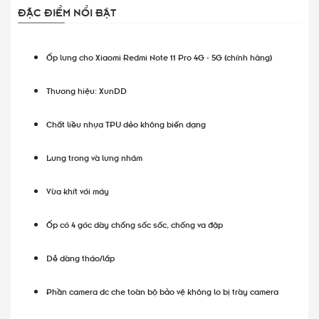
ĐẶC ĐIỂM NỔI BẬT
Ốp lưng cho Xiaomi Redmi Note 11 Pro 4G - 5G (chính hãng)
Thương hiệu: XunDD
Chất liều nhựa TPU dẻo không biến dạng
Lưng trong và lưng nhám
Vừa khít với máy
Ốp có 4 góc dày chống sốc sốc, chống va đập
Dễ dàng tháo/lắp
Phần camera dc che toàn bộ bảo vệ không lo bị trày camera