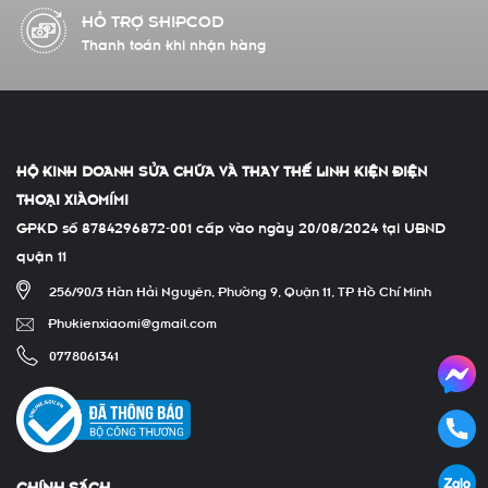
HỖ TRỢ ĐỔI TRẢ
Đổi/ trả hàng có phí
HỘ KINH DOANH SỬA CHỮA VÀ THAY THẾ LINH KIỆN ĐIỆN
THOẠI XIÀOMÍMI
GPKD số 8784296872-001 cấp vào ngày 20/08/2024 tại UBND
quận 11
256/90/3 Hàn Hải Nguyên, Phường 9, Quận 11, TP Hồ Chí Minh
Phukienxiaomi@gmail.com
0778061341
CHÍNH SÁCH