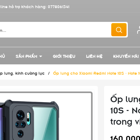
line hỗ trợ khách hàng:
0778061341
HỦ
SẢN PHẨM
GIỚI THIỆU
LIÊN HỆ
KHUYẾN MÃI
p lưng, kính cường lực
/
Ốp lưng cho Xiaomi Redmi Note 10S - Note 
Ốp lưn
10S - 
trong 
160.00