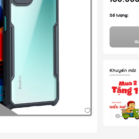
Số lượng:
Gi
Khuyến mãi