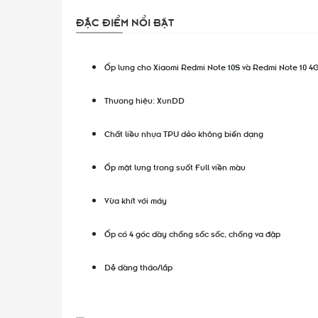
ĐẶC ĐIỂM NỔI BẬT
Ốp lưng cho Xiaomi Redmi Note 10S và Redmi Note 10 4
Thương hiệu: XunDD
Chất liều nhựa TPU dẻo không biến dạng
Ốp mặt lưng trong suốt Full viền màu
Vừa khít với máy
Ốp có 4 góc dày chống sốc sốc, chống va đập
Dễ dàng tháo/lắp