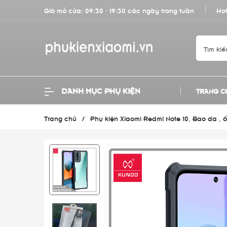
Giờ mở cửa: 09:30 - 19:30 các ngày trong tuần
Hot
DANH MỤC PHỤ KIỆN
TRANG C
Trang chủ
/
Phụ kiện Xiaomi Redmi Note 10, Bao da , ố