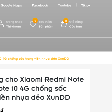
Google Maps
Facebook
Youtube
Tiktok
0
0
Đăng nhập
Yêu thích
Giỏ hàng
Tài khoản
Sản phẩm
Của bạn
10 4G chống sốc trong viền nhựa dẻo XunDD
g cho Xiaomi Redmi Note
Note 10 4G chống sốc
viền nhựa dẻo XunDD
0₫