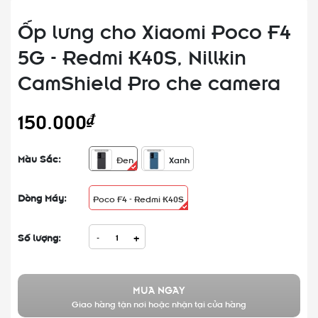
Ốp lưng cho Xiaomi Poco F4
5G - Redmi K40S, Nillkin
CamShield Pro che camera
150.000₫
Màu Sắc:
Đen
Xanh
Dòng Máy:
Poco F4 - Redmi K40S
Số lượng:
-
+
MUA NGAY
Giao hàng tận nơi hoặc nhận tại cửa hàng