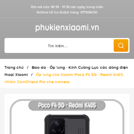
Giờ mở cửa: 09:30 - 19:30 các ngày trong tuần
Hotline hỗ trợ khách hàng:
0778061341
Trang chủ
/
Bao da - Ốp lưng - Kính Cường Lực các dòng điện
thoại Xiaomi
/
Ốp lưng cho Xiaomi Poco F4 5G - Redmi K40S,
Nillkin CamShield Pro che camera