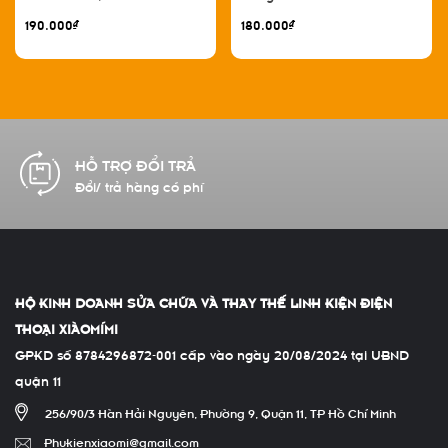
tính
Pro - 17 Pro Max - 17 Ultra,
190.000₫
180.000₫
không viền đen bộ 2 miếng
CAM KẾT CHẤT LƯỢNG
Hàng chính hãng 100%
HỘ KINH DOANH SỬA CHỮA VÀ THAY THẾ LINH KIỆN ĐIỆN
THOẠI XIÀOMÍMI
GPKD số 8784296872-001 cấp vào ngày 20/08/2024 tại UBND
quận 11
256/90/3 Hàn Hải Nguyên, Phường 9, Quận 11, TP Hồ Chí Minh
Phukienxiaomi@gmail.com