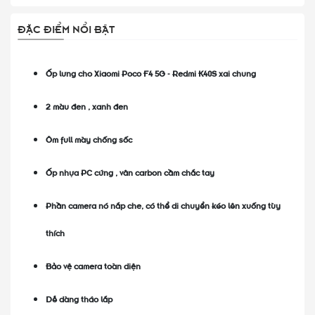
ĐẶC ĐIỂM NỔI BẬT
Ốp lưng cho Xiaomi Poco F4 5G - Redmi K40S xai chung
2 màu đen , xanh đen
Ôm full mày chống sốc
Ốp nhựa PC cứng , vân carbon cầm chắc tay
Phần camera nó nắp che, có thể di chuyển kéo lên xuống tùy
thích
Bảo vệ camera toàn diện
Dễ dàng tháo lắp