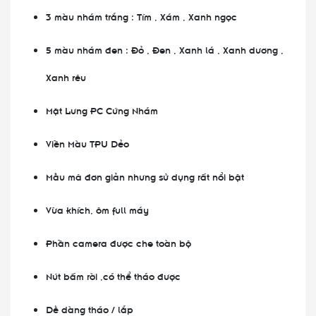
3 màu nhám trắng : Tím , Xám , Xanh ngọc
5 màu nhám đen : Đỏ , Đen , Xanh lá , Xanh dương ,
Xanh rêu
Mặt Lưng PC Cứng Nhám
Viền Màu TPU Dẻo
Mẫu mã đơn giản nhưng sử dụng rất nổi bật
Vừa khích, ôm full máy
Phần camera được che toàn bộ
Nút bấm rời ,có thể tháo được
Dễ dàng tháo / lắp