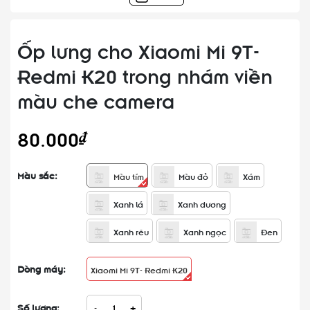
Ốp lưng cho Xiaomi Mi 9T-
Redmi K20 trong nhám viền
màu che camera
80.000₫
Màu sắc:
Màu tím
Màu đỏ
Xám
Xanh lá
Xanh dương
Xanh rêu
Xanh ngọc
Đen
Dòng máy:
Xiaomi Mi 9T- Redmi K20
Số lượng:
-
+