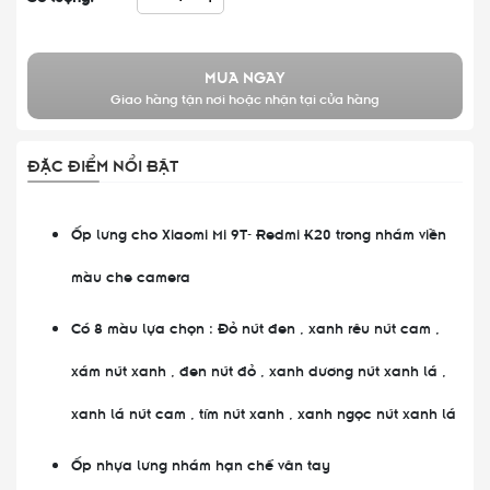
MUA NGAY
Giao hàng tận nơi hoặc nhận tại cửa hàng
ĐẶC ĐIỂM NỔI BẬT
Ốp lưng cho Xiaomi Mi 9T- Redmi K20 trong nhám viền
màu che camera
Có 8 màu lựa chọn : Đỏ nút đen , xanh rêu nút cam ,
xám nút xanh , đen nút đỏ , xanh dương nút xanh lá ,
xanh lá nút cam , tím nút xanh , xanh ngọc nút xanh lá
Ốp nhựa lưng nhám hạn chế vân tay