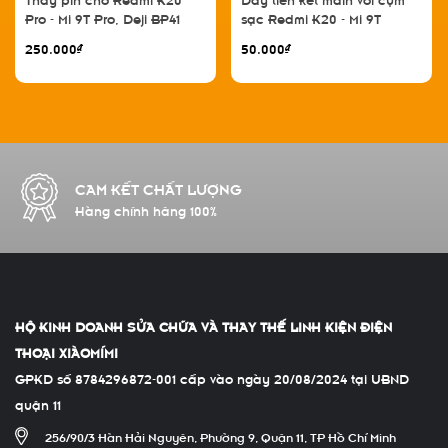
Pro - Mi 9T Pro, Deji BP41
sạc Redmi K20 - Mi 9T
4000mAh
250.000₫
50.000₫
CAM KẾT CHẤT LƯỢNG
Hàng chính hãng 100%
HỘ KINH DOANH SỬA CHỮA VÀ THAY THẾ LINH KIỆN ĐIỆN
THOẠI XIÀOMÍMI
GPKD số 8784296872-001 cấp vào ngày 20/08/2024 tại UBND
quận 11
256/90/3 Hàn Hải Nguyên, Phường 9, Quận 11, TP Hồ Chí Minh