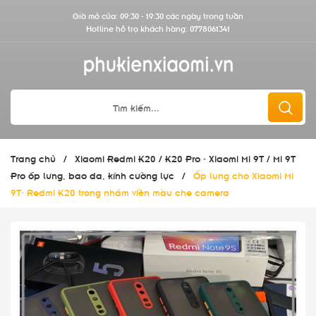
Giờ mở cửa: 09:30 - 19:30 các ngày trong tuần
Hotline hỗ trợ khách hàng:
0778061341
Trang chủ
/
Xiaomi Redmi K20 / K20 Pro - Xiaomi Mi 9T / Mi 9T
Pro ốp lưng, bao da, kính cường lực
/
Ốp lưng cho Xiaomi Mi
9T- Redmi K20 trong nhám viền màu che camera