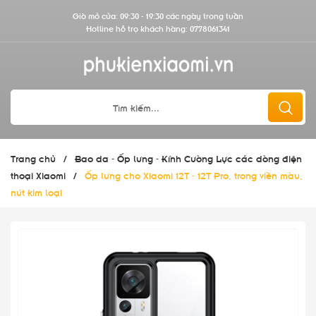
Giờ mở cửa: 09:30 - 19:30 các ngày trong tuần
Hotline hỗ trợ khách hàng:
0778061341
Trang chủ
/
Bao da - Ốp lưng - Kính Cường Lực các dòng điện
thoại Xiaomi
/
Ốp lưng cho Xiaomi 12T - 12T Pro, trong viền màu,
nút kim loại