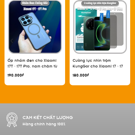
Ốp nhám đen cho Xiaomi
Cường lực nhìn trộm
17T - 17T Pro, nam châm từ
KungGor cho Xiaomi 17 - 17
tính
Pro - 17 Pro Max - 17 Ultra,
190.000₫
180.000₫
không viền đen bộ 2 miếng
CAM KẾT CHẤT LƯỢNG
Hàng chính hãng 100%