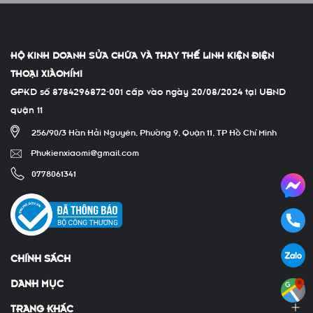
HỘ KINH DOANH SỬA CHỮA VÀ THAY THẾ LINH KIỆN ĐIỆN
THOẠI XIÀOMÍMI
GPKD số 8784296872-001 cấp vào ngày 20/08/2024 tại UBND
quận 11
256/90/3 Hàn Hải Nguyên, Phường 9, Quận 11, TP Hồ Chí Minh
Phukienxiaomi@gmail.com
0778061341
CHÍNH SÁCH
DANH MỤC
TRANG KHÁC