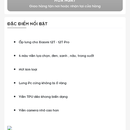
Giao hàng tận nơi hoặc nhận tại cửa hàng
ĐẶC ĐIỂM NỔI BẬT
Ốp lưng cho Xiaomi 12T - 12T Pro
4 màu viền lựa chọn, đen, xanh , nâu, trong suốt
Nút kim loại
Lưng Pc cứng không bị ố vàng
Viền TPU dẻo khong biến dạng
Viền camera nhô cao hơn