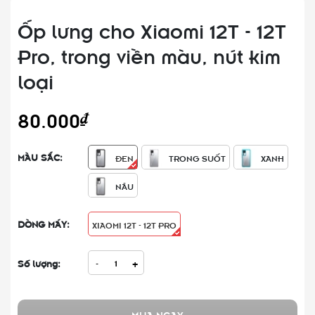
Ốp lưng cho Xiaomi 12T - 12T
Pro, trong viền màu, nút kim
loại
80.000₫
MÀU SẮC:
ĐEN
TRONG SUỐT
XANH
NÂU
DÒNG MÁY:
XIAOMI 12T - 12T PRO
Số lượng:
-
+
MUA NGAY