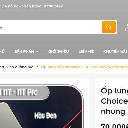
line hỗ trợ khách hàng:
0778061341
HỦ
SẢN PHẨM
GIỚI THIỆU
LIÊN HỆ
KHUYẾN MÃI
 da, kính cường lực
/
Ốp lưng cho Xiaomi 11T - 11T Pro Choice viền v
Ốp lưng
Choice
nhung
70.000