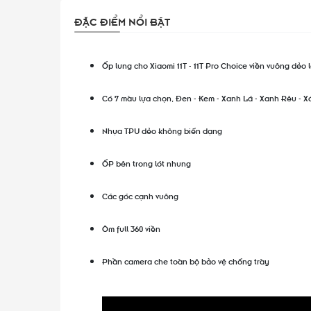
ĐẶC ĐIỂM NỔI BẬT
Ốp lưng cho Xiaomi 11T - 11T Pro Choice viền vuông dẻo
Có 7 màu lựa chọn, Đen - Kem - Xanh Lá - Xanh Rêu - X
Nhựa TPU dẻo không biến dạng
ỐP bên trong lót nhung
Các góc cạnh vuông
Ôm full 360 viền
Phần camera che toàn bộ bảo vệ chống trày