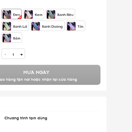
Đen
Kem
Xanh Rêu
Xanh Lá
Xanh Dương
Tím
Xám
-
+
MUA NGAY
ao hàng tận nơi hoặc nhận tại cửa hàng
Chương trình tạm dừng