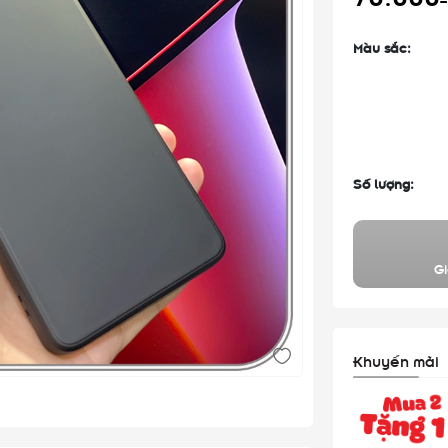
Màu sắc:
Số lượng:
Gi
Khuyến mãi