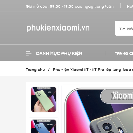
Giờ mở cửa: 09:30 - 19:30 các ngày trong tuần
Hot
DANH MỤC PHỤ KIỆN
TRANG C
Trang chủ
/
Phụ kiện Xiaomi 11T - 11T Pro, ốp lưng, bao