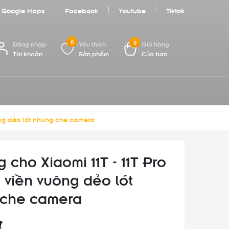
Google Maps
Facebook
Youtube
Tiktok
0
0
Đăng nhập
Yêu thích
Giỏ hàng
Tài khoản
Sản phẩm
Của bạn
uông dẻo lót nhung che camera
 cho Xiaomi 11T - 11T Pro
 viền vuông dẻo lót
 che camera
₫