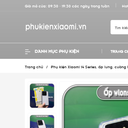
Giờ mở cửa: 09:30 - 19:30 các ngày trong tuần
Hot
DANH MỤC PHỤ KIỆN
TRANG C
Trang chủ
/
Phụ kiện Xiaomi 14 Series, ốp lưng, cường