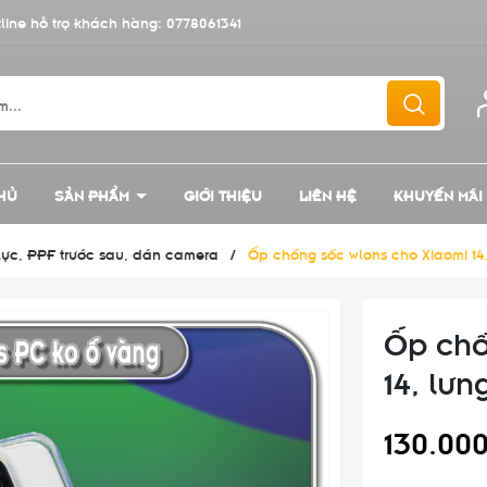
line hỗ trợ khách hàng:
0778061341
HỦ
SẢN PHẨM
GIỚI THIỆU
LIÊN HỆ
KHUYẾN MÃI
 lực, PPF trước sau, dán camera
/
Ốp chống sốc wlons cho Xiaomi 14
Ốp chố
14, lư
130.00