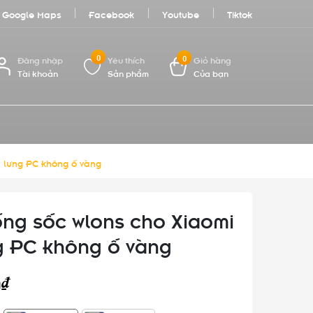
Google Maps
Facebook
Youtube
Tiktok
0
0
Đăng nhập
Yêu thích
Giỏ hàng
Tài khoản
Sản phẩm
Của bạn
, lưng PC không ố vàng
ng sốc wlons cho Xiaomi
ng PC không ố vàng
0₫