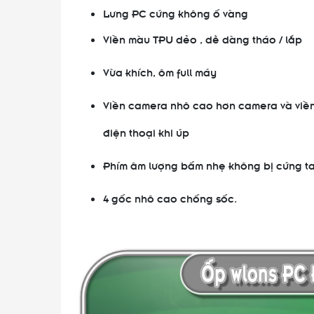
Lưng PC cứng không ố vàng
Viền màu TPU dẻo , dễ dàng tháo / lắp
Vừa khích, ôm full máy
Viền camera nhô cao hơn camera và viền
điện thoại khi úp
Phím âm lượng bấm nhẹ không bị cứng t
4 gốc nhô cao chống sốc.