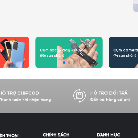
g
Cụm sạc & dây kết nối
Cụm camera
(106 sản phẩm)
(74 sản phẩm)
HỖ TRỢ SHIPCOD
HỖ TRỢ ĐỔI TRẢ
Thanh toán khi nhận hàng
Đổi/ trả hàng có phí
CHÍNH SÁCH
DANH MỤC
ỆN THOẠI