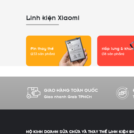
Linh kiện Xiaomi
Pin thay thế
Nắp lưng & khun
(233 sản phẩm)
(38 sản phẩm)
GIAO HÀNG TOÀN QUỐC
Giao nhanh Grab TPHCM
HỘ KINH DOANH SỬA CHỮA VÀ THAY THẾ LINH KIỆN ĐI