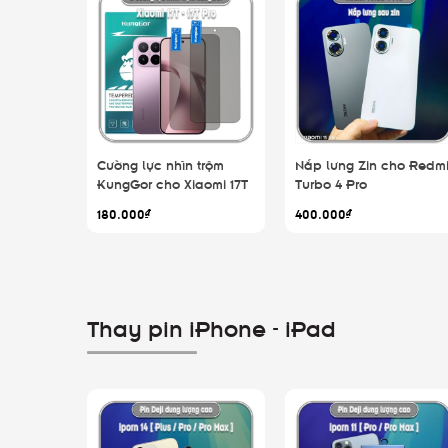
Cường lực nhìn trộm
Nắp lưng Zin cho Redm
KungGor cho Xiaomi 17T
Turbo 4 Pro
- 17T Pro, không viền đen
180.000₫
400.000₫
bộ 2 miếng
Thay pin iPhone - iPad