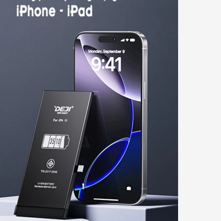
hay pin Deji dung
ượng cao cho iPhone 13
 13 Pro - 13 Pro Max
500.000₫