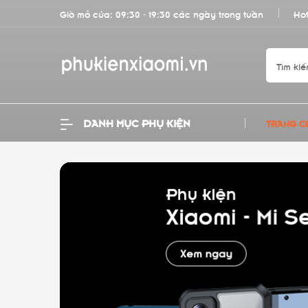
Giờ mở cửa: 09:30 - 19:30 các ngày trong tuần
Hot
DANH MỤC PHỤ KIỆN
TRANG C