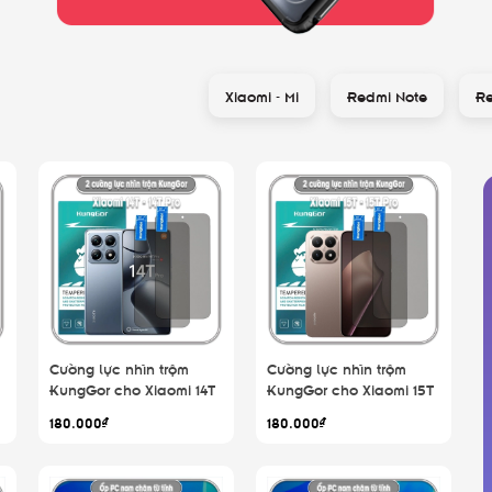
Xiaomi - Mi
Redmi Note
R
Cường lực nhìn trộm
Cường lực nhìn trộm
KungGor cho Xiaomi 14T
KungGor cho Xiaomi 15T
- 14T Pro, không viền đen
- 15T Pro, không viền đen
180.000₫
180.000₫
ộ
bộ 2 miếng
bộ 2 miếng