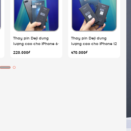
Thay pin Deji dung
Thay pin Deji dung
T
lượng cao cho iPhone 6-
lượng cao cho iPhone 12
l
6S-6S Plus-7-7 Plus-8-8
- 12 Pro - 12 Pro Max
-
220.000₫
470.000₫
Plus