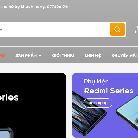
line hỗ trợ khách hàng:
0778061341
HỦ
SẢN PHẨM
GIỚI THIỆU
LIÊN HỆ
KHUYẾN MÃI