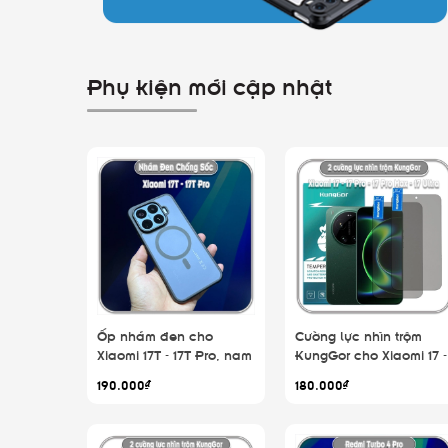
Phụ kiện mới cập nhật
Ốp nhám đen cho
Cường lực nhìn trộm
Xiaomi 17T - 17T Pro, nam
KungGor cho Xiaomi 17 -
châm từ tính
17 Pro - 17 Pro Max - 17
190.000₫
180.000₫
Ultra, không viền đen b
2 miếng