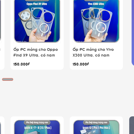
i
Ốp PC mỏng cho Oppo
Ốp PC mỏng cho Vivo
Find X9 Ultra, có nam
X300 Ultra, có nam
châm sạc từ tính
châm sạc từ tính
150.000₫
150.000₫