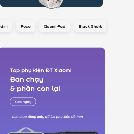
edmi
Poco
Xiaomi Pad
Black Shark