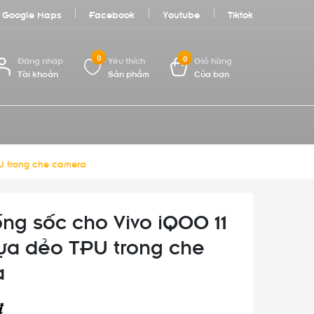
Google Maps
Facebook
Youtube
Tiktok
0
0
Đăng nhập
Yêu thích
Giỏ hàng
Tài khoản
Sản phẩm
Của bạn
U trong che camera
ng sốc cho Vivo iQOO 11
ựa dẻo TPU trong che
a
₫