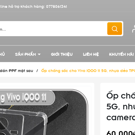
line hỗ trợ khách hàng:
0778061341
HỦ
SẢN PHẨM
GIỚI THIỆU
LIÊN HỆ
KHUYẾN MÃI
, dán PPF mặt sau
/
Ốp chống sốc cho Vivo iQOO 11 5G, nhựa dẻo TP
Ốp chố
5G, nh
camer
60.000