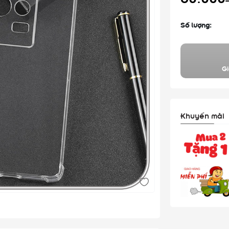
Số lượng:
Gi
Khuyến mãi