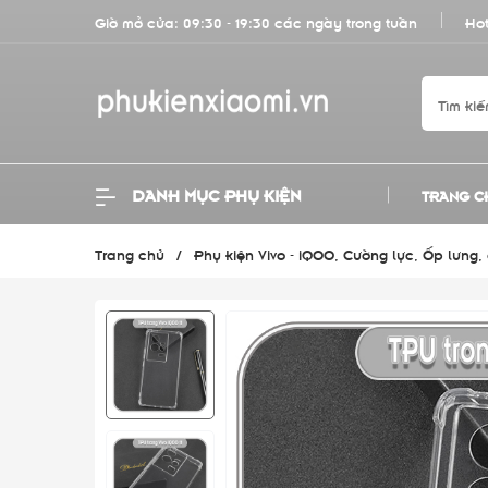
Giờ mở cửa: 09:30 - 19:30 các ngày trong tuần
Hot
DANH MỤC PHỤ KIỆN
TRANG C
Trang chủ
/
Phụ kiện Vivo - iQOO, Cường lực, Ốp lưng