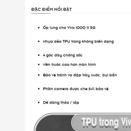
ĐẶC ĐIỂM NỔI BẬT
Ốp lưng cho Vivo iQOO 11 5G
Nhựa dẻo TPU trong không biến dạng
4 góc dày chống sốc
viền trước cao hơn màn hình
Bảo vệ tránh va đập trày xước, bụi bẩn
Phần camera được che full bảo vệ
Dễ dàng tháo / lắp