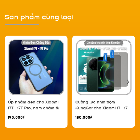
Sản phẩm cùng loại
Ốp nhám đen cho Xiaomi
Cường lực nhìn trộm
17T - 17T Pro, nam châm từ
KungGor cho Xiaomi 17 - 17
tính
Pro - 17 Pro Max - 17 Ultra,
190.000₫
180.000₫
không viền đen bộ 2 miếng