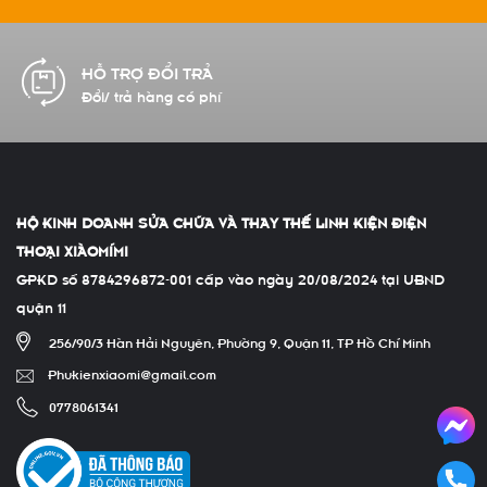
CAM KẾT CHẤT LƯỢNG
Hàng chính hãng 100%
HỘ KINH DOANH SỬA CHỮA VÀ THAY THẾ LINH KIỆN ĐIỆN
THOẠI XIÀOMÍMI
GPKD số 8784296872-001 cấp vào ngày 20/08/2024 tại UBND
quận 11
256/90/3 Hàn Hải Nguyên, Phường 9, Quận 11, TP Hồ Chí Minh
Phukienxiaomi@gmail.com
0778061341