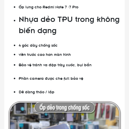
Ốp lưng cho Redmi Note 7 -7 Pro
Nhựa dẻo TPU trong không
biến dạng
4 góc dày chống sốc
viền trước cao hơn màn hình
Bảo vệ tránh va đập trày xước, bụi bẩn
Phần camera được che full bảo vệ
Dễ dàng tháo / lắp