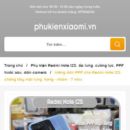
Giờ mở cửa: 09:30 - 19:30 các ngày trong tuần
Hotline hỗ trợ khách hàng:
0778061341
Trang chủ
/
Phụ kiện Redmi Note 12S, ốp lưng, cường lực, PPF
trước sau, dán camera
/
Miếng dán PPF cho Redmi Note 12S,
chống trầy mặt lưng, trong - nhám - 7 màu