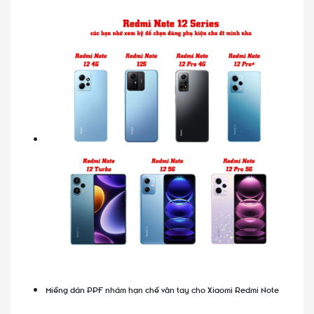
Miếng dán PPF nhám hạn chế vân tay cho Xiaomi Redmi Note