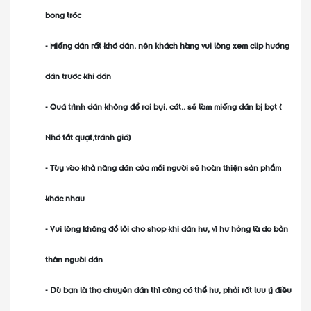
bong tróc
- Miếng dán rất khó dán, nên khách hàng vui lòng xem clip hướng
dán trước khi dán
- Quá trình dán không để rơi bụi, cát.. sẽ làm miếng dán bị bọt (
Nhớ tắt quạt,tránh gió)
- Tùy vào khả năng dán của mỗi người sẽ hoàn thiện sản phẩm
khác nhau
- Vui lòng không đổ lỗi cho shop khi dán hư, vì hư hỏng là do bản
thân người dán
- Dù bạn là thợ chuyên dán thì cũng có thể hư, phải rất lưu ý điều