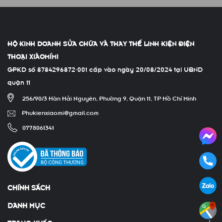
HỘ KINH DOANH SỬA CHỮA VÀ THAY THẾ LINH KIỆN ĐIỆN
THOẠI XIÀOMÍMI
GPKD số 8784296872-001 cấp vào ngày 20/08/2024 tại UBND
quận 11
256/90/3 Hàn Hải Nguyên, Phường 9, Quận 11, TP Hồ Chí Minh
Phukienxiaomi@gmail.com
0778061341
CHÍNH SÁCH
DANH MỤC