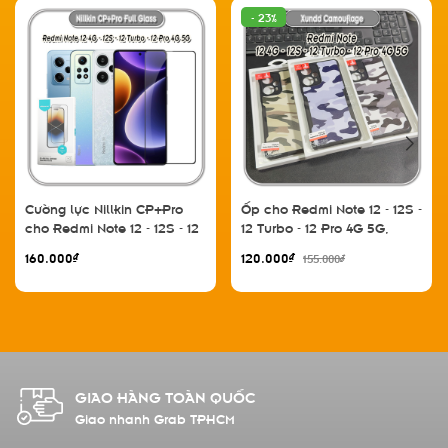
- 23%
Cường lực Nillkin CP+Pro
Ốp cho Redmi Note 12 - 12S -
cho Redmi Note 12 - 12S - 12
12 Turbo - 12 Pro 4G 5G,
Pro 4G 5G - 12 Turbo
Xundd Camouflage 4 góc
160.000₫
120.000₫
155.000₫
chống sốc
GIAO HÀNG TOÀN QUỐC
Giao nhanh Grab TPHCM