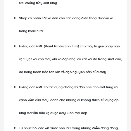
12S chống trầy mặt lưng
Shop có nhận cắt và dán cho các dòng điện thoại Xiaomi và
hãng khác nữa:
Miếng dán PPF (Paint Protection Film) cho máy là giải pháp bảo
vệ tuyệt vời cho máy khi va đập nhẹ, cọ xát với độ trong suốt cao,
độ bóng hoàn hảo tôn lên vẻ đẹp nguyên bản của máy
Miếng dán PPF có tác dụng chống va đập nhẹ cho mặt lưng và
cạnh viền của máy, dành cho những ai không thích sử dụng ốp
lưng mà vẫn bảo vệ được máy luôn mới đẹp.
Tự phục hồi các vết xước nhỏ là 1 trong những điểm đáng đồng