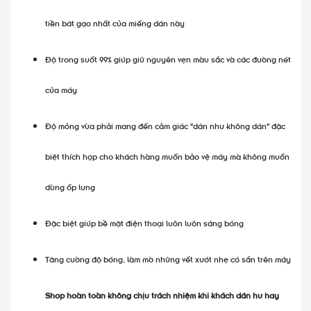
tiền bát gạo nhất của miếng dán này
Độ trong suốt 99% giúp giữ nguyên vẹn màu sắc và các đường nét
của máy
Độ mỏng vừa phải mang đến cảm giác "dán như không dán" đặc
biệt thích hợp cho khách hàng muốn bảo vệ máy mà không muốn
dùng ốp lưng
Đặc biệt giúp bề mặt điện thoại luôn luôn sáng bóng
Tăng cường độ bóng, làm mờ những vết xướt nhẹ có sẵn trên máy
Shop hoàn toàn không chịu trách nhiệm khi khách dán hư hay