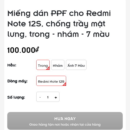
Miếng dán PPF cho Redmi
Note 12S, chống trầy mặt
lưng, trong - nhám - 7 màu
100.000₫
Mẫu:
Trong
Nhám
Ánh 7 Màu
Dòng máy:
Redmi Note 12S
Số lượng:
-
+
MUA NGAY
Giao hàng tận nơi hoặc nhận tại cửa hàng