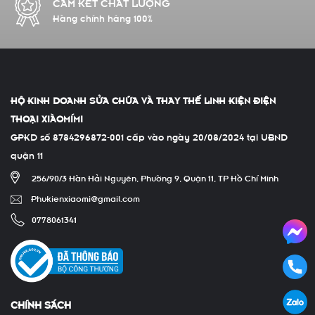
GIAO HÀNG TOÀN QUỐC
Giao nhanh Grab TPHCM
HỘ KINH DOANH SỬA CHỮA VÀ THAY THẾ LINH KIỆN ĐIỆN
THOẠI XIÀOMÍMI
GPKD số 8784296872-001 cấp vào ngày 20/08/2024 tại UBND
quận 11
256/90/3 Hàn Hải Nguyên, Phường 9, Quận 11, TP Hồ Chí Minh
Phukienxiaomi@gmail.com
0778061341
CHÍNH SÁCH