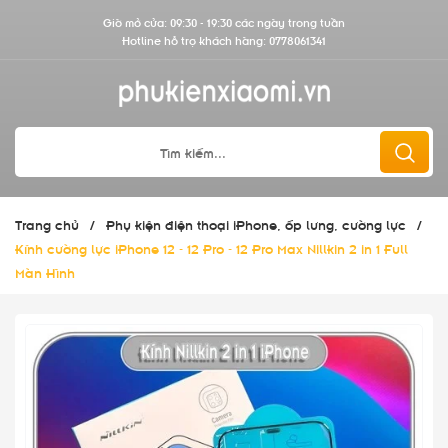
Giờ mở cửa: 09:30 - 19:30 các ngày trong tuần
Hotline hỗ trợ khách hàng:
0778061341
Trang chủ
/
Phụ kiện điện thoại iPhone, ốp lưng, cường lực
/
Kính cường lực iPhone 12 - 12 Pro - 12 Pro Max Nillkin 2 in 1 Full
Màn Hình