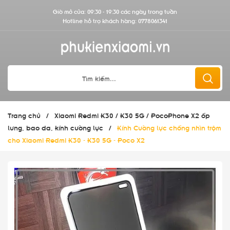
Giờ mở cửa: 09:30 - 19:30 các ngày trong tuần
Hotline hỗ trợ khách hàng:
0778061341
Trang chủ
/
Xiaomi Redmi K30 / K30 5G / PocoPhone X2 ốp
lưng, bao da, kính cường lực
/
Kính Cường lực chống nhìn trộm
cho Xiaomi Redmi K30 - K30 5G - Poco X2