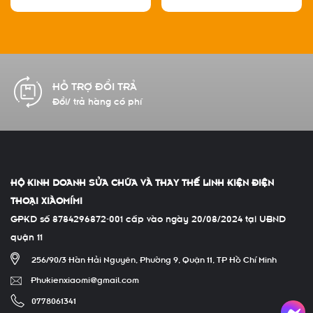
CAM KẾT CHẤT LƯỢNG
Hàng chính hãng 100%
HỘ KINH DOANH SỬA CHỮA VÀ THAY THẾ LINH KIỆN ĐIỆN
THOẠI XIÀOMÍMI
GPKD số 8784296872-001 cấp vào ngày 20/08/2024 tại UBND
quận 11
256/90/3 Hàn Hải Nguyên, Phường 9, Quận 11, TP Hồ Chí Minh
Phukienxiaomi@gmail.com
0778061341