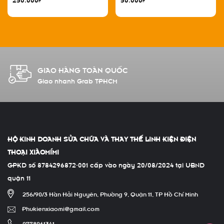
HỖ TRỢ SHIPCOD
Thanh toán khi nhận hàng
HỘ KINH DOANH SỬA CHỮA VÀ THAY THẾ LINH KIỆN ĐIỆN
THOẠI XIÀOMÍMI
GPKD số 8784296872-001 cấp vào ngày 20/08/2024 tại UBND
quận 11
256/90/3 Hàn Hải Nguyên, Phường 9, Quận 11, TP Hồ Chí Minh
Phukienxiaomi@gmail.com
0778061341