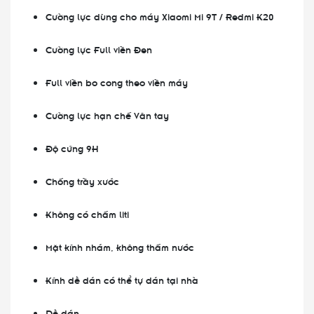
Cường lực dùng cho máy Xiaomi Mi 9T / Redmi K20
Cường lực Full viền Đen
Full viền bo cong theo viền máy
Cường lực hạn chế Vân tay
Độ cứng 9H
Chống trầy xước
Không có chấm liti
Mặt kính nhám, không thấm nước
Kính dễ dán có thể tự dán tại nhà
Dễ dán