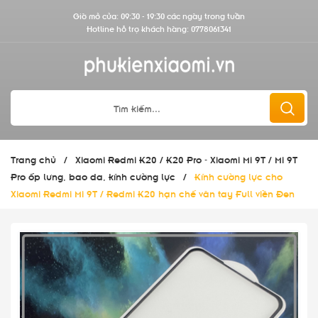
Giờ mở cửa: 09:30 - 19:30 các ngày trong tuần
Hotline hỗ trợ khách hàng:
0778061341
Trang chủ
/
Xiaomi Redmi K20 / K20 Pro - Xiaomi Mi 9T / Mi 9T
Pro ốp lưng, bao da, kính cường lực
/
Kính cường lực cho
Xiaomi Redmi Mi 9T / Redmi K20 hạn chế vân tay Full viền Đen