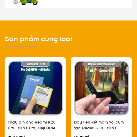
Sản phẩm cùng loại
Thay pin cho Redmi K20
Dây liên kết main với cụm
Pro - Mi 9T Pro, Deji BP41
sạc Redmi K20 - Mi 9T
4000mAh
250.000₫
50.000₫