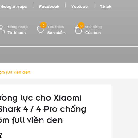
Google Maps
Facebook
Youtube
Tiktok
0
0
Đăng nhập
Yêu thích
Giỏ hàng
Tài khoản
Sản phẩm
Của bạn
ộm full viền đen
ường lực cho Xiaomi
Shark 4 / 4 Pro chống
ộm full viền đen
₫