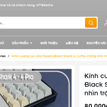
line hỗ trợ khách hàng:
0778061341
HỦ
SẢN PHẨM
GIỚI THIỆU
LIÊN HỆ
KHUYẾN MÃI
ries
/
Kính cường lực cho Xiaomi Black Shark 4 / 4 Pro chống nhìn tr
Kính c
Black 
nhìn tr
80.000