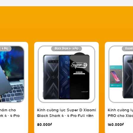
Nhám cho
Kính cường lực Super D Xiaomi
Kính cường lự
k 4 - 4 Pro
Black Shark 4 - 4 Pro Full viền
PRO cho Xiao
rước
Đen MIETUBL
/ 4 Pro - FUL
80.000₫
160.000₫