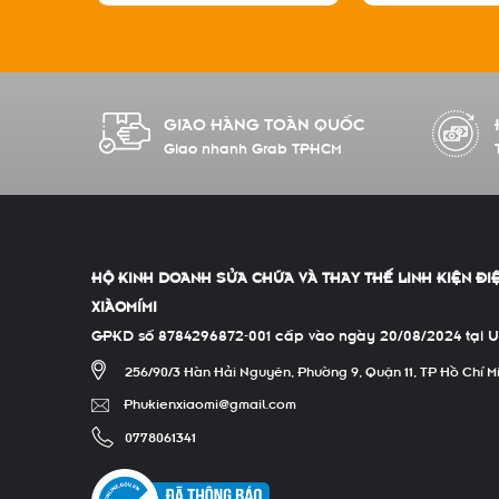
GIAO HÀNG TOÀN QUỐC
Giao nhanh Grab TPHCM
HỘ KINH DOANH SỬA CHỮA VÀ THAY THẾ LINH KIỆN ĐI
XIÀOMÍMI
GPKD số 8784296872-001 cấp vào ngày 20/08/2024 tại 
256/90/3 Hàn Hải Nguyên, Phường 9, Quận 11, TP Hồ Chí M
Phukienxiaomi@gmail.com
0778061341