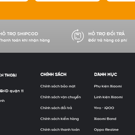
HỖ TRỢ SHIPCOD
HỖ TRỢ ĐỔI TRẢ
Thanh toán khi nhận hàng
Đổi/ trả hàng có phí
CHÍNH SÁCH
DANH MỤC
ỆN THOẠI
Chính sách bảo mật
Phụ kiện Xiaomi
UBND quận 11
Chính sách vận chuyển
Linh kiện Xiaomi
inh
Chính sách đổi trả
Vivo - iQOO
Chính sách kiểm hàng
Xiaomi Band
Chính sách thanh toán
Oppo Realme