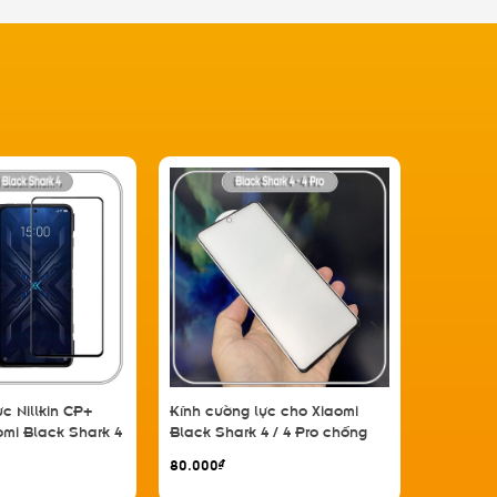
c Nillkin CP+
Kính cường lực cho Xiaomi
Bộ 2 miế
mi Black Shark 4
Black Shark 4 / 4 Pro chống
cho Xiao
L viền đen
vân tay Full viền Đen
Pro
80.000₫
160.000₫