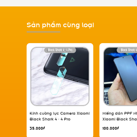
Sản phẩm cùng loại
Kính cường lực Camera Xiaomi
Miếng dán PPF 
Black Shark 4 - 4 Pro
Xiaomi Black Shar
chống trầy mặt t
35.000₫
100.000₫