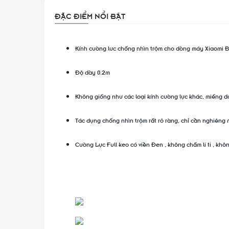
ĐẶC ĐIỂM NỔI BẬT
Kính cường lưc chống nhìn trộm cho dòng máy Xiaomi Bl
Độ dày 0.2m
Không giống như các loại kính cường lực khác, miếng 
Tác dụng chống nhìn trộm rất rõ ràng, chỉ cần nghiêng
Cường Lực Full keo có viền Đen , không chấm li ti , kh