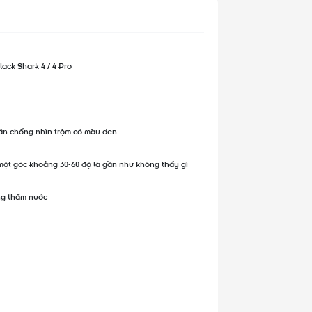
ack Shark 4 / 4 Pro
dán chống nhìn trộm có màu đen
 một góc khoảng 30-60 độ là gần như không thấy gì
ông thấm nước