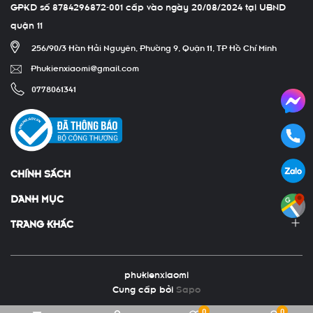
GPKD số 8784296872-001 cấp vào ngày 20/08/2024 tại UBND
quận 11
256/90/3 Hàn Hải Nguyên, Phường 9, Quận 11, TP Hồ Chí Minh
Phukienxiaomi@gmail.com
0778061341
CHÍNH SÁCH
DANH MỤC
TRANG KHÁC
phukienxiaomi
Cung cấp bởi
Sapo
0
0