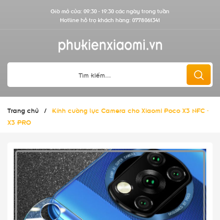
Giờ mở cửa: 09:30 - 19:30 các ngày trong tuần
Hotline hỗ trợ khách hàng:
0778061341
Trang chủ
/
Kính cường lực Camera cho Xiaomi Poco X3 NFC -
X3 PRO