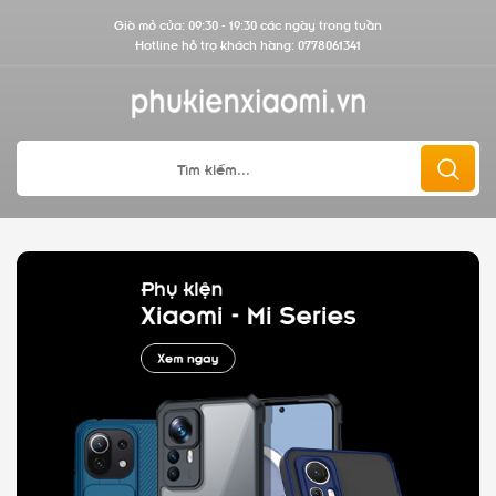
Giờ mở cửa: 09:30 - 19:30 các ngày trong tuần
Hotline hỗ trợ khách hàng:
0778061341