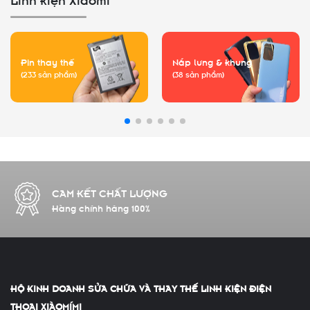
Pin thay thế
Nắp lưng & khung
(233 sản phẩm)
(38 sản phẩm)
CAM KẾT CHẤT LƯỢNG
Hàng chính hãng 100%
HỘ KINH DOANH SỬA CHỮA VÀ THAY THẾ LINH KIỆN ĐIỆN
THOẠI XIÀOMÍMI