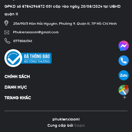
GPKD số 8784296872-001 cấp vào ngày 20/08/2024 tại UBND
quận 11
256/90/3 Hàn Hải Nguyên, Phường 9, Quận 11, TP Hồ Chí Minh
Phukienxiaomi@gmail.com
0778061341
CHÍNH SÁCH
DANH MỤC
TRANG KHÁC
phukienxiaomi
Cung cấp bởi
Sapo