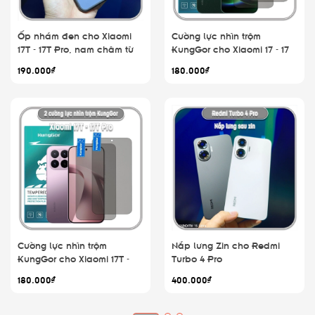
Ốp nhám đen cho Xiaomi
Cường lực nhìn trộm
17T - 17T Pro, nam châm từ
KungGor cho Xiaomi 17 - 17
tính
Pro - 17 Pro Max - 17 Ultra,
190.000₫
180.000₫
không viền đen bộ 2 miếng
Cường lực nhìn trộm
Nắp lưng Zin cho Redmi
KungGor cho Xiaomi 17T -
Turbo 4 Pro
17T Pro, không viền đen bộ
180.000₫
400.000₫
2 miếng