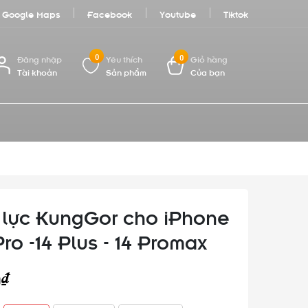
Google Maps
Facebook
Youtube
Tiktok
0
0
Đăng nhập
Yêu thích
Giỏ hàng
Tài khoản
Sản phẩm
Của bạn
lực KungGor cho iPhone
 Pro -14 Plus - 14 Promax
0₫