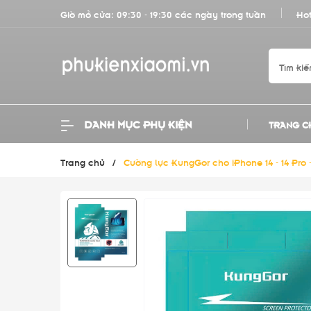
Giờ mở cửa: 09:30 - 19:30 các ngày trong tuần
Hot
DANH MỤC PHỤ KIỆN
TRANG C
Trang chủ
/
Cường lực KungGor cho iPhone 14 - 14 Pro -