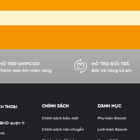
HỖ TRỢ SHIPCOD
HỖ TRỢ ĐỔI TRẢ
Thanh toán khi nhận hàng
Đổi/ trả hàng có phí
CHÍNH SÁCH
DANH MỤC
ỆN THOẠI
Chính sách bảo mật
Phụ kiện Xiaomi
UBND quận 11
Chính sách vận chuyển
Linh kiện Xiaomi
inh