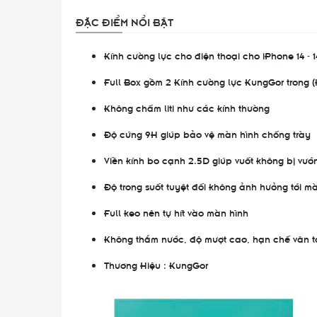
ĐẶC ĐIỂM NỔI BẬT
Kính cường lực cho điện thoại cho iPhone 14 - 14
Full Box gồm 2 Kính cường lực KungGor trong (
Không chấm liti như các kính thường
Độ cứng 9H giúp bảo vệ màn hình chống trày
Viền kính bo cạnh 2.5D giúp vuốt không bị vướ
Độ trong suốt tuyệt đối không ảnh hưởng tới 
Full keo nên tự hít vào màn hình
Không thắm nước, độ mượt cao, hạn chế vân t
Thương Hiệu : KungGor