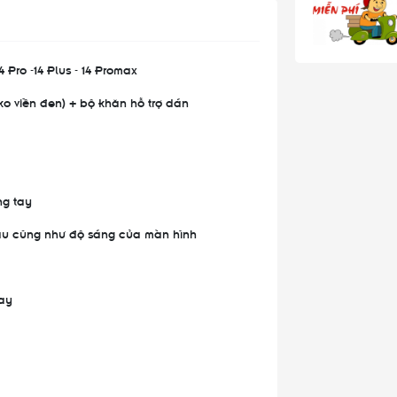
 Pro -14 Plus - 14 Promax
ko viền đen) + bộ khăn hỗ trợ dán
ng tay
màu cũng như độ sáng của màn hình
ay