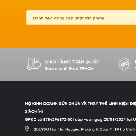
Danh mục đang cập nhật sản phẩm
GIAO HÀNG TOÀN QUỐC
Giao nhanh Grab TPHCM
HỘ KINH DOANH SỬA CHỮA VÀ THAY THẾ LINH KIỆN ĐI
XIÀOMÍMI
GPKD số 8784296872-001 cấp vào ngày 20/08/2024 tại 
256/90/3 Hàn Hải Nguyên, Phường 9, Quận 11, TP Hồ Chí M