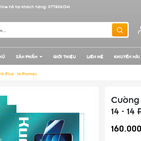
line hỗ trợ khách hàng:
0778061341
HỦ
SẢN PHẨM
GIỚI THIỆU
LIÊN HỆ
KHUYẾN MÃI
14 Plus - 14 Promax
Cường 
14 - 14
160.00