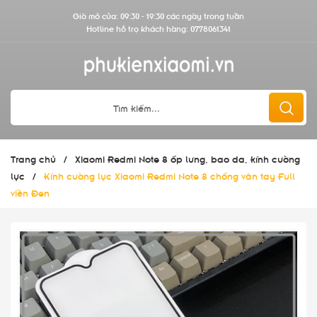
Giờ mở cửa: 09:30 - 19:30 các ngày trong tuần
Hotline hỗ trợ khách hàng:
0778061341
Trang chủ
/
Xiaomi Redmi Note 8 ốp lưng, bao da, kính cường
lực
/
Kính cường lực Xiaomi Redmi Note 8 chống vân tay Full
viền Đen