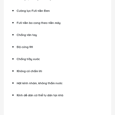
Cường lực Full viền Đen
Full viền bo cong theo viền máy
Chống vân tay
Độ cứng 9H
Chống trầy xước
Không có chấm liti
Mặt kính nhám, không thấm nước
Kính dễ dán có thể tự dán tại nhà