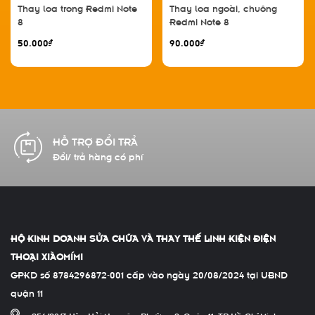
Thay loa trong Redmi Note
Thay loa ngoài, chuông
8
Redmi Note 8
50.000₫
90.000₫
CAM KẾT CHẤT LƯỢNG
Hàng chính hãng 100%
HỘ KINH DOANH SỬA CHỮA VÀ THAY THẾ LINH KIỆN ĐIỆN
THOẠI XIÀOMÍMI
GPKD số 8784296872-001 cấp vào ngày 20/08/2024 tại UBND
quận 11