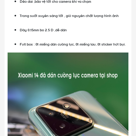
Dẻo dai ,bảo vệ tốt cho camera khi va chạm
Trong suốt xuyên sáng tốt , giữ nguyên chất lượng hình ảnh
Dày 0.15mm bo 2.5 D ,dễ dán
Full box : 01 miếng dán cường lực, 01 miếng lau, 01 sticker hút bụi.