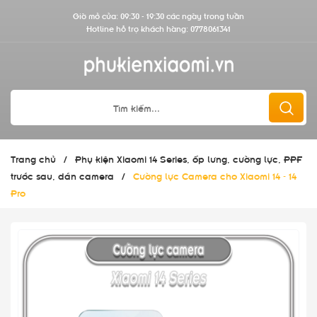
Giờ mở cửa: 09:30 - 19:30 các ngày trong tuần
Hotline hỗ trợ khách hàng:
0778061341
Trang chủ
/
Phụ kiện Xiaomi 14 Series, ốp lưng, cường lực, PPF
trước sau, dán camera
/
Cường lực Camera cho Xiaomi 14 - 14
Pro