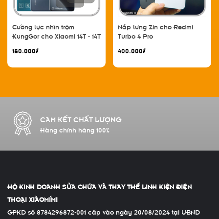
Cường lực nhìn trộm
Nắp lưng Zin cho Redmi
KungGor cho Xiaomi 14T - 14T
Turbo 4 Pro
Pro, không viền đen bộ 2
180.000₫
400.000₫
miếng
CAM KẾT CHẤT LƯỢNG
Hàng chính hãng 100%
HỘ KINH DOANH SỬA CHỮA VÀ THAY THẾ LINH KIỆN ĐIỆN
THOẠI XIÀOMÍMI
GPKD số 8784296872-001 cấp vào ngày 20/08/2024 tại UBND