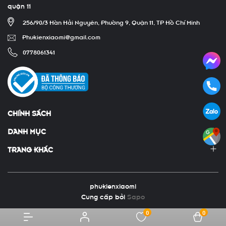
quận 11
256/90/3 Hàn Hải Nguyên, Phường 9, Quận 11, TP Hồ Chí Minh
Phukienxiaomi@gmail.com
0778061341
CHÍNH SÁCH
DANH MỤC
TRANG KHÁC
phukienxiaomi
Cung cấp bởi
Sapo
0
0