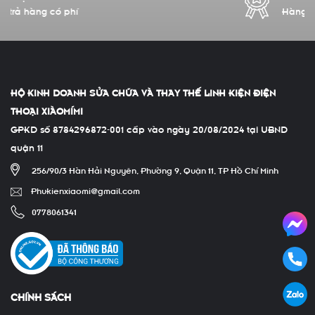
Hàng chính hãng 100%
HỘ KINH DOANH SỬA CHỮA VÀ THAY THẾ LINH KIỆN ĐIỆN
THOẠI XIÀOMÍMI
GPKD số 8784296872-001 cấp vào ngày 20/08/2024 tại UBND
quận 11
256/90/3 Hàn Hải Nguyên, Phường 9, Quận 11, TP Hồ Chí Minh
Phukienxiaomi@gmail.com
0778061341
CHÍNH SÁCH