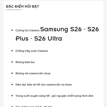
ĐẶC ĐIỂM NỔI BẬT
Samsung S26 - S26
Cường lực Camera
Plus - S26 Ultra
Chống trầy xước Camera
Không bám bụi
Không mờ camera khi chụp
Dẻo dai ,bảo vệ tốt cho camera khi va chạm
Trong suốt xuyên sáng tốt , giữ nguyên chất lượng hình ảnh
Dày 0.15mm bo 2.5 D ,dễ dán