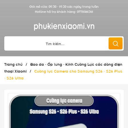
Giờ mở cửa: 09:30 - 19:30 các ngày trong tuần
Hotline hỗ trợ khách hàng:
0778061341
Trang chủ
/
Bao da - Ốp lưng - Kính Cường Lực các dòng điện
thoại Xiaomi
/
Cường lực Camera cho Samsung S26 - S26 Plus
- S26 Ultra