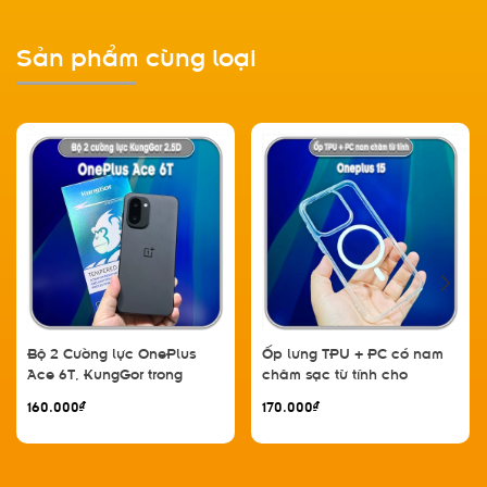
Sản phẩm cùng loại
Bộ 2 Cường lực OnePlus
Ốp lưng TPU + PC có nam
Ace 6T, KungGor trong
châm sạc từ tính cho
Oneplus 15
160.000₫
170.000₫