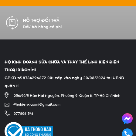
ỔI TRẢ
CAM KẾT CH
àng có phí
Hàng chính hãn
HỘ KINH DOANH SỬA CHỮA VÀ THAY THẾ LINH KIỆN ĐIỆN
THOẠI XIÀOMÍMI
GPKD số 8784296872-001 cấp vào ngày 20/08/2024 tại UBND
quận 11
256/90/3 Hàn Hải Nguyên, Phường 9, Quận 11, TP Hồ Chí Minh
Phukienxiaomi@gmail.com
0778061341