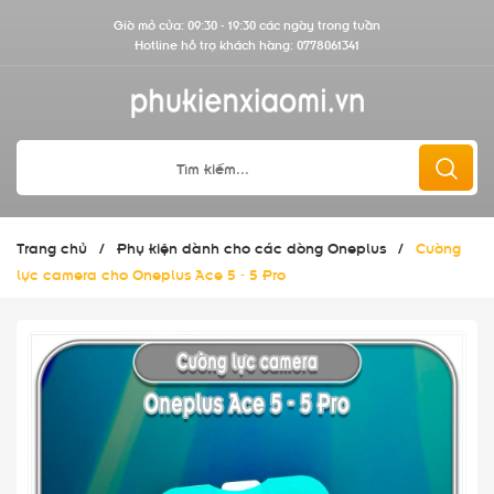
Giờ mở cửa: 09:30 - 19:30 các ngày trong tuần
Hotline hỗ trợ khách hàng:
0778061341
Trang chủ
/
Phụ kiện dành cho các dòng Oneplus
/
Cường
lực camera cho Oneplus Ace 5 - 5 Pro