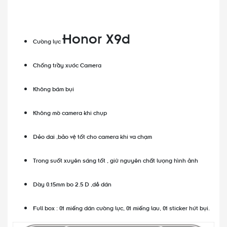
Honor X9d
Cường lực
Chống trầy xước Camera
Không bám bụi
Không mờ camera khi chụp
Dẻo dai ,bảo vệ tốt cho camera khi va chạm
Trong suốt xuyên sáng tốt , giữ nguyên chất lượng hình ảnh
Dày 0.15mm bo 2.5 D ,dễ dán
Full box : 01 miếng dán cường lực, 01 miếng lau, 01 sticker hút bụi.