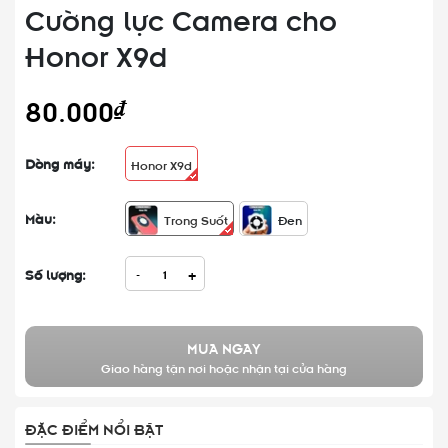
Cường lực Camera cho
Honor X9d
80.000₫
Dòng máy:
Honor X9d
Màu:
Trong Suốt
Đen
Số lượng:
-
+
MUA NGAY
Giao hàng tận nơi hoặc nhận tại cửa hàng
ĐẶC ĐIỂM NỔI BẬT