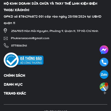
HỘ KINH DOANH SỬA CHỮA VÀ THAY THẾ LINH KIỆN ĐIỆN
THOẠI XIÀOMÍMI
GPKD số 8784296872-001 cấp vào ngày 20/08/2024 tại UBND
quận 11
256/90/3 Hàn Hải Nguyên, Phường 9, Quận 11, TP Hồ Chí Minh
Phukienxiaomi@gmail.com
0778061341
CHÍNH SÁCH
DANH MỤC
TRANG KHÁC
phukienxiaomi