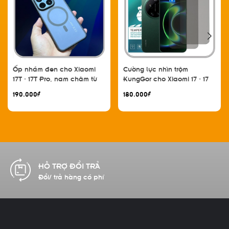
Ốp nhám đen cho Xiaomi
Cường lực nhìn trộm
17T - 17T Pro, nam châm từ
KungGor cho Xiaomi 17 - 17
tính
Pro - 17 Pro Max - 17 Ultra,
190.000₫
180.000₫
không viền đen bộ 2 miếng
CAM KẾT CHẤT LƯỢNG
Hàng chính hãng 100%