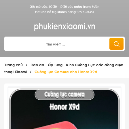
Giờ mở cửa: 09:30 - 19:30 các ngày trong tuần
Hotline hỗ trợ khách hàng:
0778061341
Trang chủ
/
Bao da - Ốp lưng - Kính Cường Lực các dòng điện
thoại Xiaomi
/
Cường lực Camera cho Honor X9d