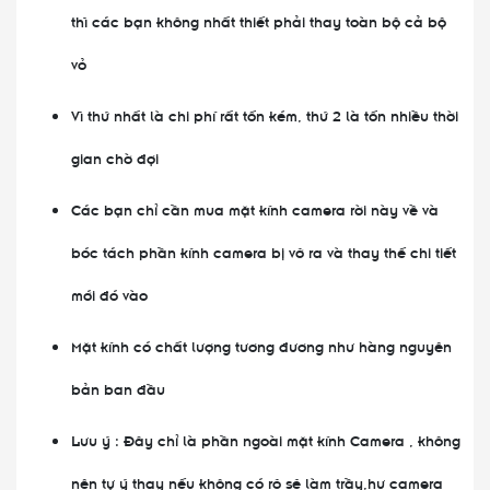
thì các bạn không nhất thiết phải thay toàn bộ cả bộ
vỏ
Vì thứ nhất là chi phí rất tốn kém, thứ 2 là tốn nhiều thời
gian chờ đợi
Các bạn chỉ cần mua mặt kính camera rời này về và
bóc tách phần kính camera bị vỡ ra và thay thế chi tiết
mới đó vào
Mặt kính có chất lượng tương đương như hàng nguyên
bản ban đầu
Lưu ý : Đây chỉ là phần ngoài mặt kính Camera , không
nên tự ý thay nếu không có rõ sẽ làm trầy,hư camera