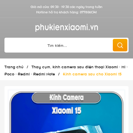
Giờ mở cửa: 09:30 - 19:30 các ngày trong tuần
Hotline hỗ trợ khách hàng:
0778061341
Trang chủ
/
Thay cụm, kính camera sau điện thoại Xiaomi - Mi -
Poco - Redmi - Redmi Note
/
Kính camera sau cho Xiaomi 15