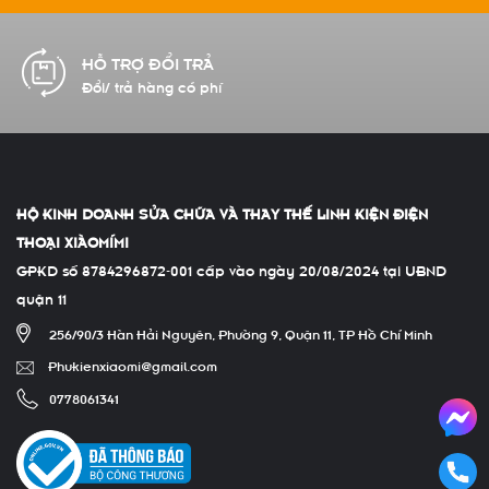
HỖ TRỢ ĐỔI TRẢ
Đổi/ trả hàng có phí
HỘ KINH DOANH SỬA CHỮA VÀ THAY THẾ LINH KIỆN ĐIỆN
THOẠI XIÀOMÍMI
GPKD số 8784296872-001 cấp vào ngày 20/08/2024 tại UBND
quận 11
256/90/3 Hàn Hải Nguyên, Phường 9, Quận 11, TP Hồ Chí Minh
Phukienxiaomi@gmail.com
0778061341