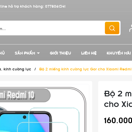
line hỗ trợ khách hàng:
0778061341
HỦ
SẢN PHẨM
GIỚI THIỆU
LIÊN HỆ
KHUYẾN MÃI
a, kính cường lực
/
Bộ 2 miếng kính cường lực Gor cho Xiaomi Redmi
Bộ 2 m
cho Xi
160.00