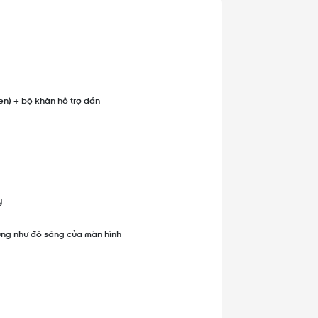
en) + bộ khăn hỗ trợ dán
y
ũng như độ sáng của màn hình