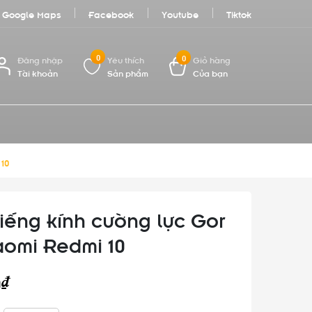
Google Maps
Facebook
Youtube
Tiktok
0
0
Đăng nhập
Yêu thích
Giỏ hàng
Tài khoản
Sản phẩm
Của bạn
 10
iếng kính cường lực Gor
aomi Redmi 10
0₫