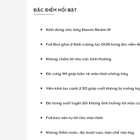
ĐẶC ĐIỂM NỔI BẬT
Kính dùng cho máy Xiaomi Redmi 10
Full Box gồm 2 Kính cường lực GOR trong (ko viền đ
Không chấm liti như các kính thường
Độ cứng 9H giúp bảo vệ màn hình chống trày
Viền kính bo cạnh 2.5D giúp vuốt không bị vướng ta
Độ trong suốt tuyệt đối không ảnh hưởng tới màu c
Full keo nên tự hít vào màn hình
Không thắm nước, độ mượt cao, hạn chế vân tay