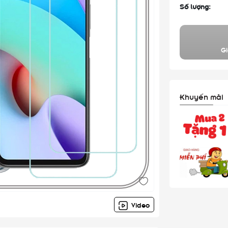
Số lượng:
Gi
Khuyến mãi
Video