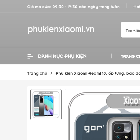
Giờ mở cửa: 09:30 - 19:30 các ngày trong tuần
Hot
DANH MỤC PHỤ KIỆN
TRANG C
Trang chủ
/
Phụ kiện Xiaomi Redmi 10, ốp lưng, bao d