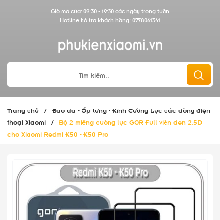
Giờ mở cửa: 09:30 - 19:30 các ngày trong tuần
Hotline hỗ trợ khách hàng:
0778061341
Trang chủ
/
Bao da - Ốp lưng - Kính Cường Lực các dòng điện
thoại Xiaomi
/
Bộ 2 miếng cường lực GOR Full viền đen 2.5D
cho Xiaomi Redmi K50 - K50 Pro