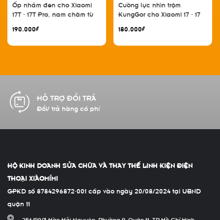
Ốp nhám đen cho Xiaomi
Cường lực nhìn trộm
17T - 17T Pro, nam châm từ
KungGor cho Xiaomi 17 - 17
tính
Pro - 17 Pro Max - 17 Ultra,
190.000₫
180.000₫
không viền đen bộ 2 miếng
HỖ TRỢ ĐỔI TRẢ
Đổi/ trả hàng có phí
HỘ KINH DOANH SỬA CHỮA VÀ THAY THẾ LINH KIỆN ĐIỆN
THOẠI XIÀOMÍMI
GPKD số 8784296872-001 cấp vào ngày 20/08/2024 tại UBND
quận 11
256/90/3 Hàn Hải Nguyên, Phường 9, Quận 11, TP Hồ Chí Minh