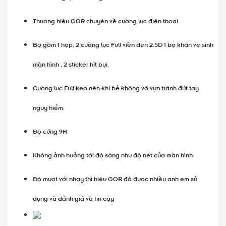
Thương hiệu GOR chuyên về cường lực điện thoại
Bộ gồm 1 hộp, 2 cường lực Full viền đen 2.5D 1 bộ khăn vệ sinh
màn hình , 2 sticker hít bụi.
Cường lực Full keo nên khi bẻ không vỡ vụn tránh đứt tay
nguy hiểm.
Độ cứng 9H
Không ảnh hưởng tới độ sáng như độ nét của màn hình
Độ mượt với nhạy thì hiệu GOR đã được nhiều anh em sử
dụng và đánh giá và tin cậy