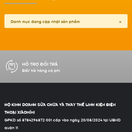
Danh mục đang cập nhật sản phẩm
×
CAM KẾT CHẤT LƯỢNG
Hàng chính hãng 100%
HỘ KINH DOANH SỬA CHỮA VÀ THAY THẾ LINH KIỆN ĐIỆN
THOẠI XIÀOMÍMI
GPKD số 8784296872-001 cấp vào ngày 20/08/2024 tại UBND
quận 11