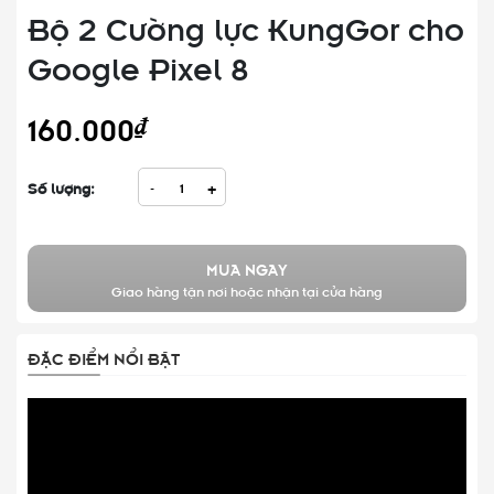
Bộ 2 Cường lực KungGor cho
Google Pixel 8
160.000₫
Số lượng:
-
+
MUA NGAY
Giao hàng tận nơi hoặc nhận tại cửa hàng
ĐẶC ĐIỂM NỔI BẬT