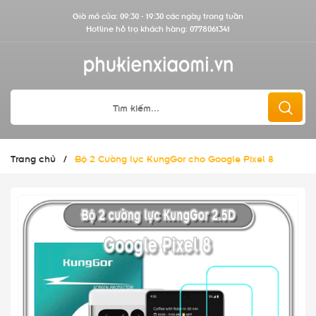
Giờ mở cửa: 09:30 - 19:30 các ngày trong tuần
Hotline hỗ trợ khách hàng:
0778061341
Trang chủ
/
Bộ 2 Cường lực KungGor cho Google Pixel 8